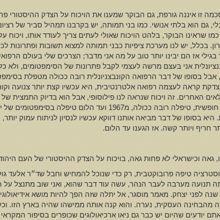
ה זו איננה גורפת, גם הבוקר שמענו את הויכוח על הצדק ההיסטורי פה, 
ונלי, גם הוא בלתי אנושי. כמו בני תמותה, יש בקרבנו תמהיל סביר של רציונ
ו שראינו הבוקר, בלהט הויכוח שאולי לעתים צריך לעודד אותו, ויכוח על
ן. בכלל, יש לנו מערכת ציפיות כבני תמותה למצוא תשובות ופתרונות לכ
בגילי אז הם יבינו יותר טוב על מה אני מדבר; הצרכים שלי בעולם הרפואי 
נציונלית אני בעצם מרשה לעצמי לקבל פתרונות של הסימפטומים, ולא כ
, אבל בסופו של דבר הרפואה הקונבצניונלית רובה ככולה מטפלת בסימפט
י מוצדקת קראה לעצמה רפואה אלטרנטיבית, היא עכשיו קצת יותר צנועה 
 האחרים. זה ויכוח שנראה לנו פילוסופי, אבל הוא בדיוק התמצית של ה
קצת לפני זה, לעתים תחת לחץ חיצוני ולעתים מתוך בחירה חופשית, טיפלה 
היא בסופו של דבר מביאה אותנו דווקא עכשיו לנסיון לניתוח עמוק יותר, ו
ר חריף ויותר קשה. אז הגענו עד הלום.
ילו, גאה וכישראלי לא פחות גאה, בויכוח על הצדק ההיסטורי של העם היהוד
טרציה טיפה פרובוקטבית, רק כדי שנוכל להמחיש וחבל שד״ר אלעד גולעדי
אותה תנועה מערבה לעבר הנהר, עשה עוד דבר שהוא, ואני שוב מתנצל על
 לפני יצחק. מאמר מוסגר, אל יתלה שזה הפך להיות מושא אידיאולוגי, תי
 ב400 שקל, עסקה די מרשימה מהבחינה העסקית, נערה. והוא קנה אותה ממישהו שהיה בארץ
תם יודעים שהיום יש כבר גם ניאו ארכיאולוגים שכופרים בסיפור המקראי 