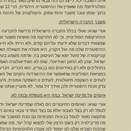
איזה תשובה יכול לייצג לנו כוח צבאי מרשים מאוד במזרח ה
הפלו
בתוך עצמו עובר משבר זהות עמוק. והקולקטיב של הזהות 
משבר החברה הישראלית
:
אורי שגיא: ואולי בכלל החברה הישראלית נדרשת להכרעה ה
שמצאתי דברים שלא ידעתי עליהם קודם, ולא הייתי ולא היית
ההיסטורית שלנו פה ועל הקניין, היא מעלה את השאלה האם
קוניקטורה של פועל יוצא של העיסוק בה. אדמה משמע בעלות
ישראל. שהן לא החזון האידיאלי, שזה לא האידיאולוגיה הא
בתהליכים ולא רק באירועים כמו בן גוריון, הוא הכריע. הכ
במציאות הפוליטית שתאפשר את ההישרדות והקיום של העם 
לעתים זו השקפה תיאולוגית, לעתים זו השפקה אמונית, ול
צדק וזכות היסטורית ולכן ואידך זיל גמור, לא מעניין אותנו
איומים על מדינת ישראל
,
במה היא מטפלת ובמה לא
:
אורי שגיא: האיומים החיצוניים הם כאלה שמדינת ישראל י
לטפל לא רק בצד הצבאי אלא גם בצד המדיני צבאי באיום ה
פה פריבילגיה רק בשם הרצון שלי למצוא קהל יעד, מה שמאפ
שהכוח הצביא שלנו לא יעמוד לנו: אובדן הלגיטימיות הבינ