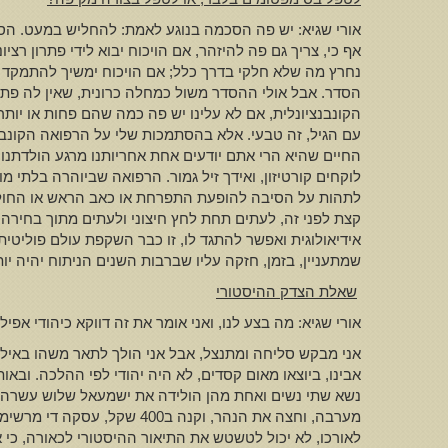
אורי שגיא: יש פה הסכמה בנוגע לאמת: להחליש במעט. הסכמ
אף כי, צריך גם פה להיזהר, אם הויכוח יבוא לידי פתרון רצי
נחרץ מה שלא חלקי בדרך כלל; אם הויכוח ימשיך להתמקד כמ
הסדר. אבל אולי ההסדר משול כמחלה כרונית, שאין לה פתרו
הקונבנציונלית, אם לא עלינו יש פה כמה שהם פחות או יותר 
עם הגיל, זה טבעי. אלא בהסתמכות שלי על הרפואה הקונב
החיים שהיא הרי אתם יודעים אחת אחריותנו מרגע הולדתנו
לוקחים קורטיזון, ואידך זיל גמור. הרפואה שביוהרה בלת
לתהות על הסיבה להופעת התפרחת או כאב הראש או החולאים
אידיאולוגית ואפשר להתגד לו, זו כבר השקפת עולם פוליטית. 
שמתעניין, בזמן, חזקה עליו שברבות השנים הניתוח יהיה יות
שאלת הצדק ההיסטורי
אורי שגיא: מה בצע לנו, ואני אומר את זה דווקא כיהודי אפ
אני מבקש סליחה ומתנצל, אבל אני הולך לתאר משהו באילוס
אבינו, ביוצאו מאום קסדים, לא היה יהודי לפי ההלכה. וב
נשא שתי נשים ואחת מהן הולידה את ישמעאל שלוש עשרה שנה
מערבה, וחצה את הנהר, וקנה
לאורכו, לא יכול לטשטש את התיאור ההיסטורי לכאורה, כי א