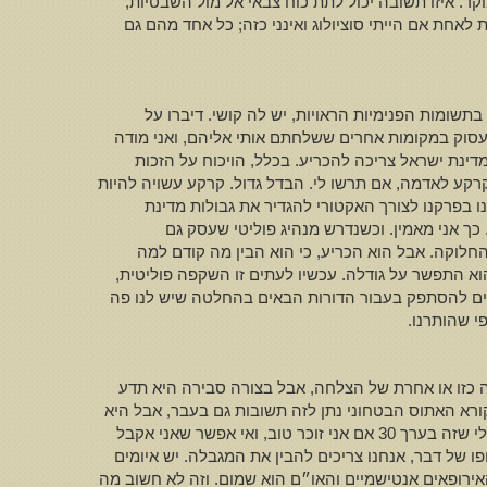
קר. איזו תשובה יכול לתת כוח צבאי אל מול השבטיות,
שאני יכול למנות אחת לאחת אם הייתי סוציולוג ואינני כזה; כל אחד מהם גם
שומות הפנימיות הראויות, יש לה קושי. דיברו על
סו פה אושיות משטר ושלטון במידה מסויימת? אני בהערת אגב, לא הייתי במדינה 35 שנה, הייתי עסוק במקומות אחרים ששלחתם אותי אליהם, ואני מודה
דינת ישראל צריכה להכריע. בכלל, הויכוח על הזכות
רקע לאדמה, אם תרשו לי. הבדל גדול. קרקע עשויה להיות
 בפרקנו לצורך האקטורי להגדיר את גבולות מדינת
כך אני מאמין. וכשנדרש מנהיג פוליטי שעסק גם
 החלוקה. אבל הוא הכריע, כי הוא הבין מה קודם למה
 התפשר על גודלה. עכשיו לעתים זו השקפה פוליטית,
ולים להסתפק בעבור הדורות הבאים בהחלטה שיש לנו פה
פי שהותרנו.
ה כזו או אחרת של הצלחה, אבל בצורה סבירה היא תדע
ורא האתוס הבטחוני נתן לזה תשובות גם בעבר, אבל היא
מתקשה מאוד לטפל בבעיות הפנימיות גם נוכח המשבר שהיא עוברת. עכשיו אין לנו זמן להפליג, אני צריך להתכנס פה לדקות שקצבו לי שזה בערך 30 אם אני זוכר טוב, ואי אפשר שאני אקבל
 של דבר, אנחנו צריכים להבין את המגבלה. יש איומים
אירופאים אנטישמיים והאו״ם הוא שמום. וזה לא חשוב מה