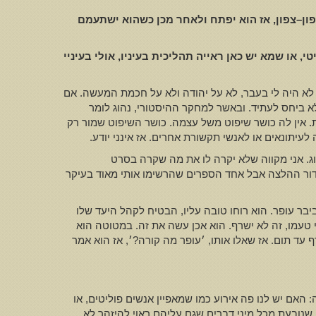
ון
–
צפון
,
אז הוא יפתח ולאחר מכן כשהוא ישתעמם
טי
,
או שמא יש כאן ראייה תהליכית בעיניו
,
אולי בעיניי
גם לא היה לי בעבר, לא על יהודה ולא על חכמת המעשה. אם
לא ביחס לעתיד. ובאשר למחקר ההיסטורי, נהוג לומר
. אין לה כושר שיפוט משל עצמה. כושר השיפוט שמור רק
עיתונאים או לאנשי תקשורת אחרים. אז אינני יודע.
רוג. אני מקווה שלא יקרה לו את מה שקרה בסרט
ל דור ההלצה אבל אחד הספרים שהרשימו אותי מאוד בעיקר
יבר עופר. הוא רוחו טובה עליו, הבטיח לקהל היעד שלו
טעמו, זה לא ישרף. הוא אכן עשה את זה. במטוטה הוא
עד תום. אז שאלו אותו, ׳עופר מה קורה?׳, אז הוא אמר
 האם יש לנו פה אירוע כמו שמאפיין אנשים פוליטים, או
נובעת מכל מיני דברים שגם עליהם ראוי להיזהר לא