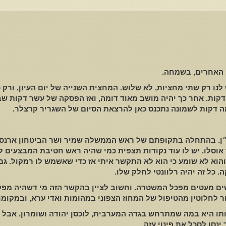
 האחרים
,
בשמחה
.
 לנו רק שתי מחציות
,
לא שלוש
.
המחצית השנייה של יום העיון
,
ורק 
דקות
.
אחר כך יהיה מושב מאוד דומה
,
ואז הפסקה של עשר דקות שבה
ה דקות לשמונה נתכנס כאן להרצאת הסיום של השגריר קרצלר
.
ן
.
בהתחלה בתקופתם של ראש הממשלה שמיר ושר הביטחון ארנס
אוסלו
.
יש לו עוד נקודות תצפית כמי שהיה ראש חטיבת המבצעים 
והוא לא שומע כי הוא לא התקשר איתי אז כדי שאשמש לו רמקול
.
גם
ה
.
כל זה יהיה רלוונטי לחלק שלו
.
שים מעטים מפכל המשטרה
.
וחשוב לציין בהקשר הזה מי דשהיה מפ
 לחלוטין מהטיפול של המחוז הצפוני במהומות ואדי ערא
,
ובמקומו
ו היא במה שמתרחש בגדה המערבית
,
לוכסן יהודה ושומרון
.
אבל 
נסו לסכל את פינוי עזה
.