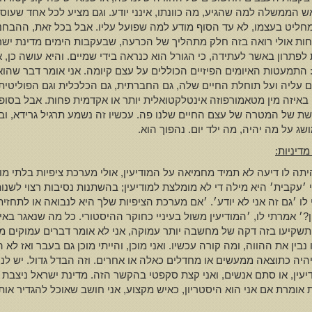
אש הממשלה למה שהגיע, מה כוונתו, אינני יודע. וגם מציע לכל אחד שע
 המחליט בעצמו, לא עד הסוף מודע למה שפועל עליו. אבל בכל זאת, ההבחנה 
פחות אולי רואה בזה חלק מתהליך של הכרעה, שבעקבות הימים מדינת יש
תרון באשר לעתידה, כי הגורל הוא כנראה בידי שמיים. והיא עושה כן, א
 התמעטות האיומים הפיזיים הכוללים על עצם קיומה. אני אומר דבר שהוא
ים עליה ועל תוחלת החיים שלה, גם החברתית, גם הכלכלית וגם הפוליטי
באיזה מין מטאמורפוזה אינטלקטואלית יותר או אקדמית פחות. אבל בסופ
 של המטרה של עצם החיים שלנו פה. עכשיו זה נשמע תרגיל גרידא, ובכל 
ג על מה יהיה, מה ילד יום. נהפוך הוא.
דיניות
:
ה לו דיעה לא תמיד מחמיאה על המודיעין, אולי מערכת ציפיות בלתי מו
י ׳עקבית׳ היא מילה די לא מומלצת למודיעין; בהשתנות נסיבות רצוי לשנו
לו ׳גם זה אני לא יודע׳. ׳אם מערכת הציפיות שלך היא לנבואה או לתחז
׳ אמרתי לו, ׳המודיעין משול בעיניי כחוקר ההיסטורי. כל מה שנאגר באינ
תשקיעו בזה דקה של מחשבה יותר עמוקה, אני לא אומר דברים עמוקים מד
 את ההווה, ומה קורה עכשיו. ואני מוכן, והייתי מוכן גם בעבר ואז לא הית
ה כתוצאה ממעשים או מחדלים כאלה או אחרים. וזה הבדל גדול. יש לנו כ
דיעין, או סתם אנשים, ואני קצת סקפטי בהקשר הזה. מדינת ישראל ניצבת ד
מרת אם אני הוא היסטריון, כאיש מקצוע, אני חושב שאוכל להגדיר אותה