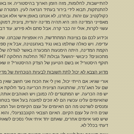
להתיישבות, לחלומות, מזה הזמן הארוך בהיסטוריה. אז בא
להתנתקות, תבוא לידי בירור בעתיד הנראה לעין. המטרה שלנ
כקולקטיב עם זהות. ובחרנו, לא אנחנו באופן אישי אלא אבו
מאפייני המדינה הזו: היא תהיה מדינה יהודית, ציונית, דמו
עשוי לקרות, אולי זה כבר קרה. אבל סתם ולא פירש, עוד דב
וכידוע לכם גם בציונות המתחדשת, היו אופציות שנבחנו. 
עדיפה. ויש כאלה שחלמו בואו נגיד בארגנטינה, אבל אין ס
הקמת המדינה, היתה הימנעות המכערה באשר לגודלה של אר
תוקף היסטורי? או בשם הטיעון של הצדק ההיסטורי? זו שאל
מדוע הצבא לא יכול לתת תשובות לבעיות הנוכחיות של מדי
אורי שגיא: אם הייתי יכול, ואין לי את הכוח ואני חושב שא
שם על האג׳נדה, שהתנועה הציונית הכריעה בעד חלוקת אר
יש פה הכרעה. יש המתנגדים לה כמובן ויש האוהבים אותה, 
שהאיומים עלינו עכשיו הם לא זוכים למענה בעל אופי בטחונ
ומנסים לשרטט מה הם האיומים על עצם הקיומים ועל המטרה 
שנים היה על עצם הקיום. האיום הצבאי הקונבנציונלי, והוא 
שיש סוגי איומים אחרים, שאתם יחד איתי אולי נסכים לשאול
דעתי בכלל לא.