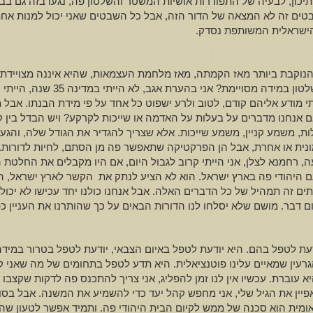
תיכון, לבעיה של התפוררות אושיות המשטר והשלטון פה, נגעו בזה גם בבו
רליזם? מה שאפיין את ההיסטוריה היהודית, הרי 12 שבטים זה לא המצאה של הדור הזה, אבל כל השבטים 
הישראלית המשותפת נסדק.
נוקבת ביותר מאז הקמתה, מאז מלחמת העצמאות, שהיא איננה מצויידת בת
ההתרקסות הפוליטית, וכי לא התרק
י מודע אליהם קודם, לטוב ולרע ישפוט כל אחד על פי מידת הבנתו. אבל מ
 אנחנו מדברים על בעלות על האדמה או שייכות לקרקע? ויש הבדל בין ק
, משמע קניין, משמע שייכות. אלא שצריך להגדיר את הגודל שלה, והגענו
מונית או אחרת, אבל הן הפרקטיקה שתאפשר פה מן הסתם, לחיות לדורות. 
רעה, רחמנא לצלן, אני הייתי קרוב לגבול היום, אם היו מקבלים את החלטת
היהודי פה בארץ ישראל. הוא לא הציע לנתק את הקשר לארץ ישראל, הוא
עתים זה תמהיל של כל הדברים האלה. אבל אנחנו כולנו יחד עכישו לא יכ
 שום דבר. מושם שלא יסלחו לנו הדורות הבאים על כך שהותרנו את העניין כ
ודעת לטפל בהם. היא יודעת לטפל באיום הצבאי, יודעת לטפל בטרור במיד
גרעין שמאיים עלינו פוטנציאלית. היא תדע לטפל בתחומים של מה שאני ק
יין את הגיל שלי, אני מחפש קהל יעד כדי להשמיע את המשנה. אבל בסופו
לאומית הוא סכנה של ממש לקיום הבית היהודי פה. ותמיד אפשר לטעון שה