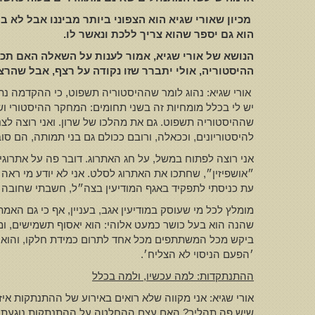
מכיון שאורי שגיא הוא הצפוני ביותר מביננו אבל לא במ
הוא גם יספר שהוא צריך ללכת ונאשר לו
.
הנושא של אורי שגיא
,
אמור לענות על השאלה האם תכנ
ההיסטוריה
,
אולי יתברר שזו נקודה על רצף
,
אבל שהרצף
אורי שגיא: נהוג לומר שההיסטוריה תשפוט, כי ההקדמה נתנ
יש לי בכלל מומחיות זה בשני תחומים: המחקר ההיסטורי וש
שההיסטוריה תשפוט. גם את מהלכו של שרון. ואני רוצה לצ
להיסטוריונים, וככאלה, ורובם ככולם גם בני תמותה, הם ס
אני רוצה לפתוח במשל, על חג האתרוג. דובר פה על אתרוגים
״אושפיזין״, שחתכו את האתרוג לסלט. אני לא יודע מי ראה
עת כניסתי לתפקיד באגף המודיעין בצה״ל, חשבתי שחובה 
מומלץ לכל מי שעוסק במודיעין אגב, בעניין, אף כי גם האמ
שהנה הוא בעל כושר כמעט אלוהי: הוא יאסוף תשמישים, ומ
ביקש מכל המשתתפים מכל אחד לתרום כמידת חלקו, והוא אכן
׳הפעם הניסוי לא הצליח׳.
ההתנתקדות
:
למה עכשיו
,
ולמה בכלל
אורי שגיא: אני מקווה שלא רואים באירוע של ההתנתקות איז
שיש פה תהליך? האם עצם ההחלטה על ההתנתקות נוגעת בקצ