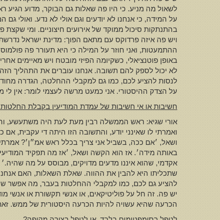
לשאול מה מניע. כי היו פה שאלות גם הבוקר, מדוע הגיע ר
על המידה, כי אנחנו לא יודעים וגם אולי לא נדע. ואולי גם
בהתנתקות סיכול ממוקד של אירועים חיצוניים. ומי שקצת 
ויש פה איזה פרדוקס עם מתאם הפוך: מדינת ישראל נדרשת לפ
ההתמעטות, ואני חוזר על המילה כי היא תעורר פה פולמוס:
באופן פוטנציאלי, כשקיומה הפיזי מובטח ויש מאיימים אחר
לא יכול לספק להם תשובה. אנחנו עוברים את התהליך הזה 
לנסות להציע לכם, כמו גם למקבלי ההחלטה, הגדרה מחודשת
על הצדק ההיסטורי. אני כמעט מרשה לעצמי לומר: אין לי מוש
חשיבות או אי חשיבות של עמדת המודיעין בקבלת החלטות מ
אורי שגיא: ראש הממשלה רבין מעת לעת היה משתעשע, והית
ואמרתי לו שאינני יודע, והתשובה הזו היתה די עקבית, אם כ
ושאל, ׳אם ככה, בשביל אני צריך בכלל ראש אמ״ן׳? אמרתי 
באותה מידה׳. אז הוא הקשה ושאל, ׳אז מה תפקיד המודיעין?
אקדמי, שהוא איננו מדעים מדויקים, מבוסס על מה שהיה.׳ 
שתכליתו היא להבין את ההווה. שאלת השאלות, האם אנחנו נבין
להציע גם לכם, כמו למקבלי ההחלטות בעבר, מה אפשר שיהי
יש פה. זה חל על פוליטיקאים, או אנשי תקשורת או אנשי מו
הכרעה שהיא עשויה להיות הכרעה היסטורית של ממש. זאת או
לטפל בסימפטומים בלבד
,
או לטפל בצורה מקיפה
?