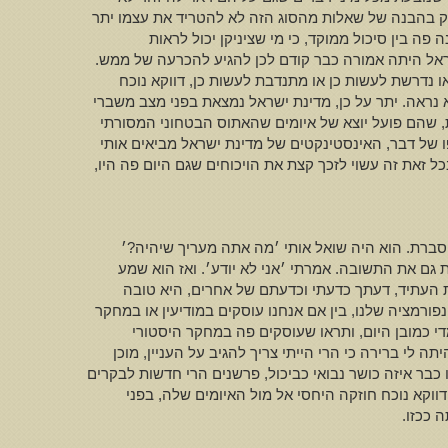
וסק בהבנה של שאלות מהסוג הזה לא להטריד את עצמו יתר
פה בין סיכול ממוקד, כי מי שציניקן יכול לראות
ראל היתה אמורה כבר קודם לכן להגיע להכרעה של ממש.
ו נדרשת לעשות כן או מתנדבת לעשות כן, דווקא נוכח
 נראה. יתר על כן, מדינת ישראל נמצאת בפני מצב משברי
ת, שהם פועל יוצא של איומים שהאתוס הבטחוני המסורתי
ו של דבר, האינסטינקטים של מדינת ישראל מביאים אותי
זאת זה עשוי לזכך קצת את הויכוחים שגם היום פה היו,
סברת. הוא היה שואל אותי ׳מה אתה מעריך שיהיה?׳
ת גם את התשובה. אמרתי ׳אני לא יודע׳. ואז הוא שמע
ית העתיד, דעתך כדעתי וכדעתם של אחרים, היא טובה
פורמציה שלנו, בין אם אנחנו עוסקים במודיעין או במחקר
י כמובן היום, ותראו שעוסקים פה במחקר היסטורי
ה לי ברירה כי הרי הייתי צריך להגיב על העניין, מוכן
בר איזה כושר נבואי כביכול, פרשנים הרי חדשות לבקרים
ווקא נוכח חוזקה היחסי אל מול האיומים שלה, בפני
 ככזו.