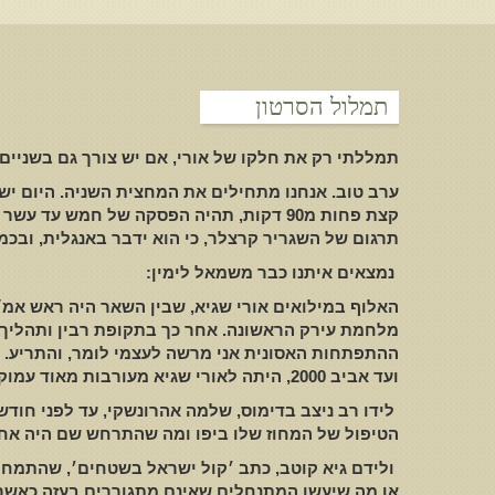
תמלול הסרטון
תמללתי רק את חלקו של אורי
,
אם יש צורך גם בשניים
ערב טוב
.
אנחנו מתחילים את המחצית השניה
.
היום יש
קצת פחות מ
90
דקות
,
תהיה הפסקה של חמש עד עשר 
תרגום של השגריר קרצלר
,
כי הוא ידבר באנגלית
,
ובכמ
נמצאים איתנו כבר משמאל לימין
:
האלוף במילואים אורי שגיא
,
שבין השאר היה ראש אמ״
מלחמת עירק הראשונה
.
אחר כך בתקופת רבין ותהליך 
ההתפתחות האסונית אני מרשה לעצמי לומר
,
והתריע
.
ועד אביב
2000,
היתה לאורי שגיא מעורבות מאוד עמוק
לידו רב ניצב בדימוס
,
שלמה אהרונשקי
,
עד לפני חוד
הטיפול של המחוז שלו ביפו ומה שהתרחש שם היה אחר
ולידם גיא קוטב
,
כתב ׳קול ישראל בשטחים׳
,
שהתמחות
או מה שיעשו המתנחלים שאינם מתגוררים בעזה כאשר י