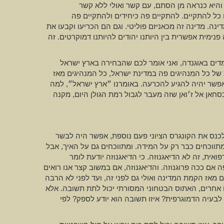
והיא כנראה מן הסתם, עם קשר ואולי ללא קשר
ם כל להתקיים. להתקיים פה כיחידים ולהתקיים פה
נה. מדינה זה מכאניזם פוליטי. וגם הם הכריעו וקבעו את
פנימית אפשרית בין היותנו יהודים להיותנו דמוקרטים. זה
מדים באוגנדה, ואני אומר לכם שהבחירה בארץ ישראל
 של כל המנהיגים פה במדינת ישראל, כל המנהיגים מאז
פשר יהיה להגיע להכרעה. באומרנו ״ארץ ישראל״, למה
 כמובן, שיש בית כנסת בסחאן אל ז׳ואן שזה מעבר לגבול רמת הגולן היום, מקנה
, לכנס את הקונגרס הציוני פעם נוספת, אפשר היה לבשר
וכחים כבר רק על המידה. ומתווכחים גם על האיך, אבל
ת, זה לא הדיאגנוזה. כי הדיאגנוזה יודעת לומר
 אם ככה פרוגנוזה. והדיאגנוזה, אם במשוב קצר אנו רואים
 מאז הקמת המדינה ואולי גם לפני זה, ועד לפני לא הרבה
מים אחרים, האתוס הבטחוני המסורתי יכול לתת תשובה. אלא
 לבעיה הדמוגרפית? איזו תשובה הוא יודע לספק? לפי