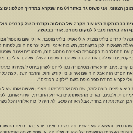
ובן הצפוני
,
אני פשוט גר באזור
04
מה שנקרא במדריך הטלפונים צפ
ית ההתנתקות היא עוד מקרה של החלטה נקודתית של קברניט פולי
 הזה באמת מוביל למקום מסוים
.
אורי בבקשה
.
ה לי קרדיט בלתי מוצדק אולי אפילו בלתי מוסבר. אין לי שום מונופול ו
אלת השאלות. לכן ברשותכם, תשובות אינני יודע לייצר פה היום, לפחות 
נן את ההתלהבות הקטגורית מאמירה מהסוג הזה, היסטוריה איננה שופטת
ובייקטיבים ויש להם את ההטיה שלהם והשקפת העולם שלהם. אולי בדומה ל
 קודם. אינני יודע איזה מטאפורה נכון לייחס לשרון ביחס לשמירתו כאת
 את הסרט הזה אבל היה שם אירוע, בין קודש וחול. והדבר השני, קצת ע
עלי לקרוא בחזרה ספר מופת בשם ״ילקוט הכזבים״.
ת היא אופציה. רוצה לומר, שם היה אקספרימנט מעניין שעשה אותו שאול ב
מחטות, ולבנים, ובגדים מהמשתתפים באירוע החברתי, ישרוף אותם, ולפי 
 הצית את זה בחדר. אבל ראו זה פלא, לא היה לו כוח אלוהי והכל נשרף 
שהו נסיון. והשאלה שאני אציב פה בשיחה ואינני יודע בהכרח את התשובה:
ות העצבים החשופים של ההוויה שלנו פה, או שמא יש פה קוניקטורה ש