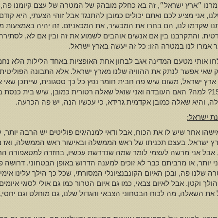
ומרנו ״ארץ ישראל״, זה בא כחלק מובהק של המטרה של עצם קיומנו פה, 
ו, אני מציע לכם ואתם יכולים כמובן להתנגד אבל זוהי הצעתי, היא קוד
תנו שקדמו לנו, הם בחרו את המכשיר, את המכאניזם. זה יהיה באמצעות מדי
קרטית. והתקרבנו בין אם אנשים אוהבים לשמוע את זה ובין אם לא, לסתירה 
ר אמרו לנו במטרה הזו: כל זה יעשה בארץ ישראל.
שלחו אותי מטעם המדינה אגב לבחון אחת האופציות באחד הלילות הלא נח
פק שאי אפשר לנתק את ההוויה שלנו מארץ ישראל. אלא התבונה הפוליטית
ץ ישראל, משום שיש פה חבית חומר נפץ כל כך ססגונית, שייתכן שאי א
מתכוונים? כיבושי יהושע? גבולות 67? החלטת החלוקה 1947? למה? האם העובדה ואני שואל שאלה רטורית
ה, והיא שאלה כמובן אקדמית גרידא, כי עכשיו הנה, יש פה הכרעה.
נת ישראל
:
ין מישהו אחר שיש לו את הכוח, אבל ודאי למנהיגים פוליטים יש הרבה יותר
ץ ישראל. בעצם תכניתו של ראש הממשלה ובאישור ראש הממשלה, ואז מתו
אבל אני מרשה לעצמי לומר שמה שנדרשת עכשיו, בחזרה למטאפורה הרפואי
י יותר, או מרביתם כבר לא זוכים למענה הדרוש באופן הבטחוני. דרושה פה
שלנו פה, ובכן האיום הקונבנציונלי המסורתי, שכל כך הילך עלינו אימים
הולך וקטן. אבל לאיום צבאי, כמו גם איום הטרור כמו גם אולי לסוגי איו
 את השאלה, מה לכוח הבטחוני הצבאי והגדול שלנו, גם מוחלט וגם יחסי,